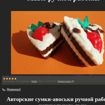
Просмотров:
510
|
Добавил:
Nadin
|
Дата:
22.02.2013
|
Комментарии (0)
Новинка!
Авторские сумки-авоськи ручной раб