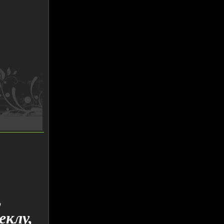
,
еклу,