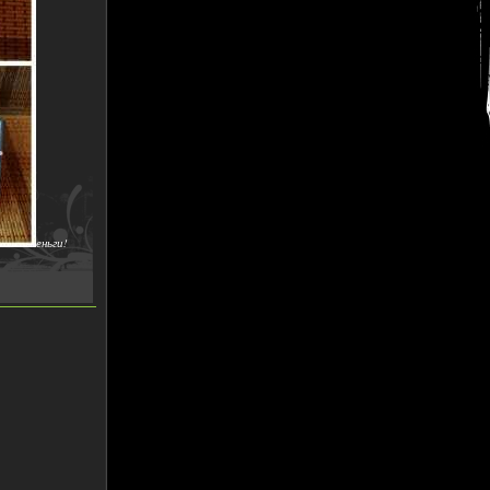
еньги!