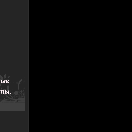
ные
оты.