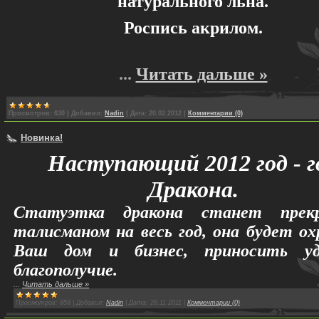
натурального льна.
Роспись акрилом
.
...
Читать дальше »
Просмотров:
630
|
Добавил:
Nadin
|
Дата:
20.02.2012
|
Комментарии (0)
Новинка!
Наступающий 2012 год - г
Дракона.
Статуэтка дракона станет прек
талисманом на весь год, она будет о
Ваш дом и бизнес, приносить у
благополучие.
...
Читать дальше »
Просмотров:
858
|
Добавил:
Nadin
|
Дата:
28.11.2011
|
Комментарии (0)