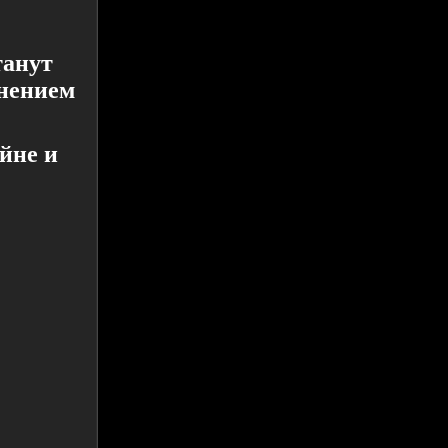
танут
нением
йне и