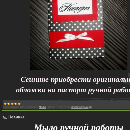
Сешите приобрести оригиналь
обложки на паспорт ручной раб
Просмотров:
435
|
Добавил:
Nadin
|
Дата:
31.05.2014
|
Комментарии (0)
Новинка!
Мыло ручной работы