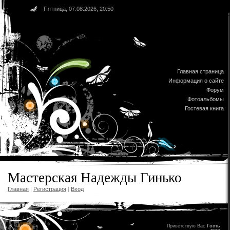
Пятница, 07.08.2026, 20:50
Главная страница
Информация о сайте
Форум
Фотоальбомы
Гостевая книга
Мастерская Надежды Гинько
Главная
|
Регистрация
|
Вход
Приветствую Вас
Гость