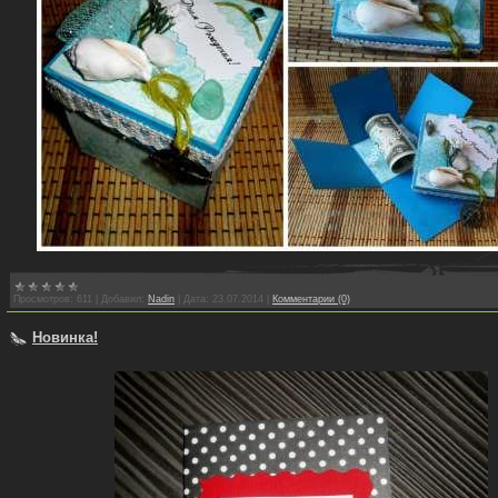
Просмотров:
611
|
Добавил:
Nadin
|
Дата:
23.07.2014
|
Комментарии (0)
Новинка!