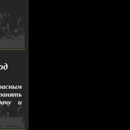
од
расным
хранять
дачу и