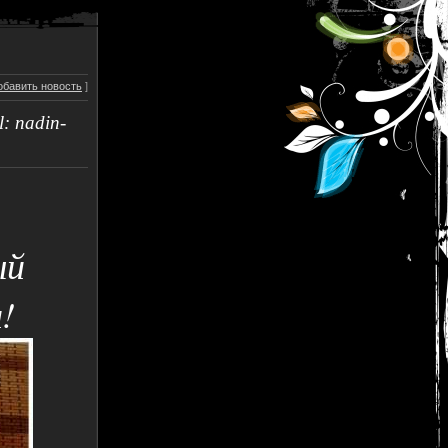
обавить новость
]
: nadin-
ый
!