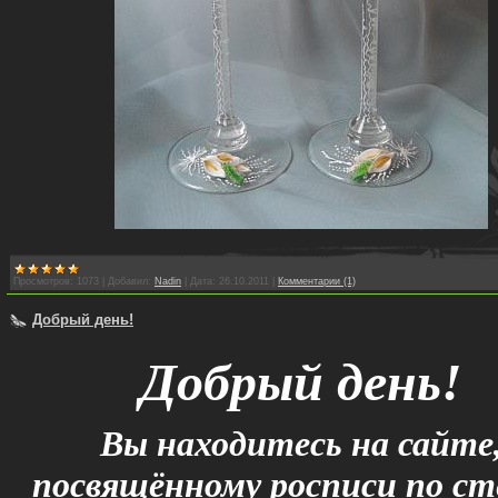
Просмотров:
1073
|
Добавил:
Nadin
|
Дата:
26.10.2011
|
Комментарии (1)
Добрый день!
Добрый день!
Вы находитесь на сайте
посвящённому росписи по ст